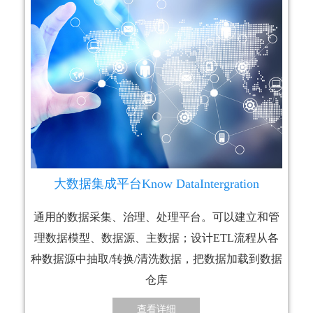
大数据集成平台Know DataIntergration
通用的数据采集、治理、处理平台。可以建立和管
理数据模型、数据源、主数据；设计ETL流程从各
种数据源中抽取/转换/清洗数据，把数据加载到数据
仓库
查看详细