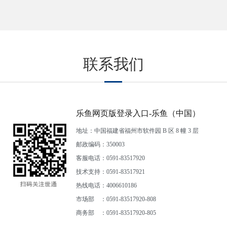
联系我们
乐鱼网页版登录入口-乐鱼（中国）
地址：中国福建省福州市软件园 B 区 8 幢 3 层
邮政编码：350003
客服电话：0591-83517920
技术支持：0591-83517921
热线电话：4006610186
市场部 ：0591-83517920-808
商务部 ：0591-83517920-805