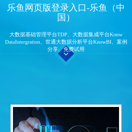
乐鱼网页版登录入口-乐鱼（中
国）
大数据基础管理平台TDP、大数据集成平台Konw
DataIntergration、世通大数据分析平台KnowBI、案例
分享、免费试用