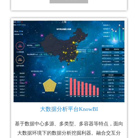
大数据分析平台KnowBI
基于数据中心多源、多类型、多容器等特点，面向
大数据环境下的数据分析挖掘利器。融合交互分