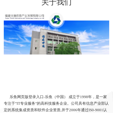
关于我们
乐鱼网页版登录入口-乐鱼（中国） 成立于1998年，是一家
专注于"IT专业服务"的高科技服务企业。公司具有信息产业部认
定的系统集成资质和软件企业资质,并于2006年通过IS0-9001认