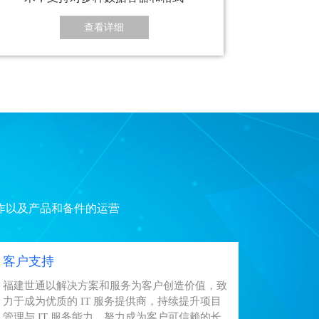
查看详细
作以及产品和备件的运营
客户支持
福建世通以解决方案和服务为客户创造价值，致
力于成为优质的 IT 服务提供商，持续提升项目
管理与 IT 服务能力，努力成为客户可信赖的长