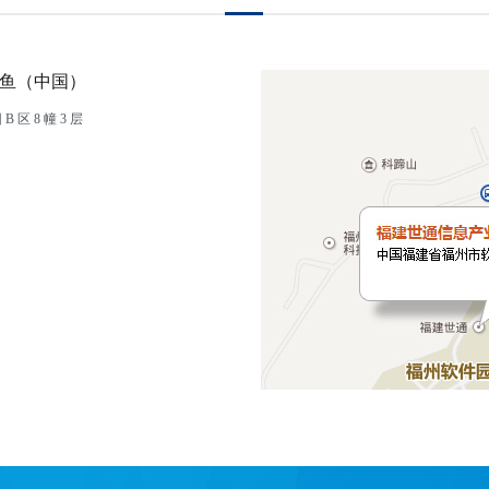
乐鱼（中国）
区 8 幢 3 层