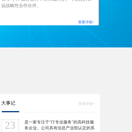
远战略性合作伙伴。
查看详细+
大事记
查看详细+
23
是一家专注于“IT专业服务”的高科技服
务企业。公司具有信息产业部认定的系