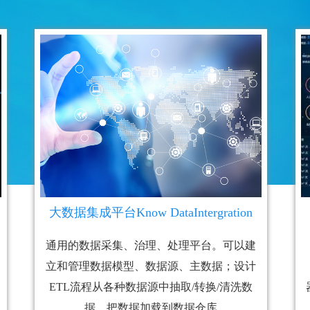
大数据集成平台Know DataIntergration
通用的数据采集、治理、处理平台。可以建
立和管理数据模型、数据源、主数据；设计
ETL流程从各种数据源中抽取/转换/清洗数
据，把数据加载到数据仓库