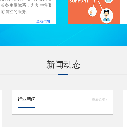
的服务质量体系，为客户提供
、前瞻性的服务。
查看详细+
新闻动态
行业新闻
查看详细+