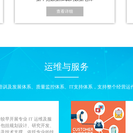
查看详细
运维与服务
培训及发展体系、质量监控体系、IT支持体系，支持整个经营运
较早开展专业 IT 运维及服
容包括规划设计、研究开发、
施及技术支撑。依托专业的技