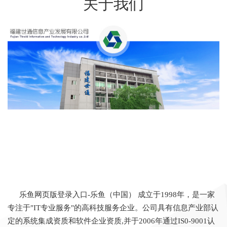
关于我们
乐鱼网页版登录入口-乐鱼（中国） 成立于1998年，是一家
专注于"IT专业服务"的高科技服务企业。公司具有信息产业部认
定的系统集成资质和软件企业资质,并于2006年通过IS0-9001认