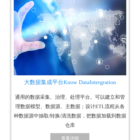
大数据集成平台Know DataIntergration
通用的数据采集、治理、处理平台。可以建立和管
理数据模型、数据源、主数据；设计ETL流程从各
种数据源中抽取/转换/清洗数据，把数据加载到数据
仓库
查看详细