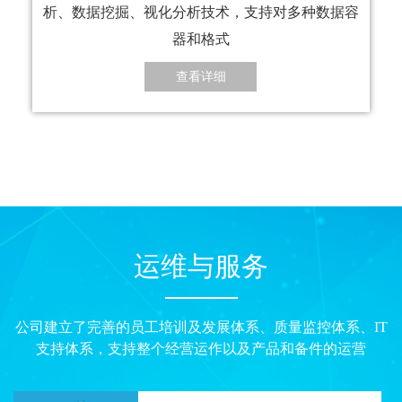
析、数据挖掘、视化分析技术，支持对多种数据容
器和格式
查看详细
运维与服务
公司建立了完善的员工培训及发展体系、质量监控体系、IT
支持体系，支持整个经营运作以及产品和备件的运营