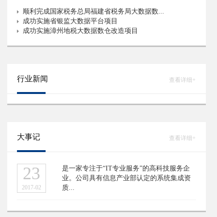
顺利完成国家税务总局福建省税务局大数据数...
成功实施省银监大数据平台项目
成功实施漳州地税大数据数仓改造项目
行业新闻
查看详细+
大事记
查看详细+
23
是一家专注于“IT专业服务”的高科技服务企
业。公司具有信息产业部认定的系统集成资
2017-02
质...