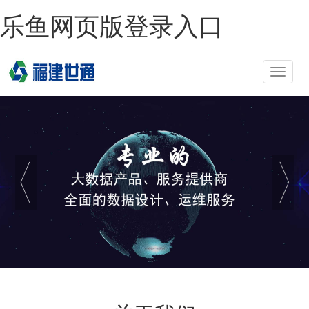
乐鱼网页版登录入口
切
换
导
航