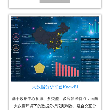
大数据分析平台KnowBI
基于数据中心多源、多类型、多容器等特点，面向
大数据环境下的数据分析挖掘利器。融合交互分