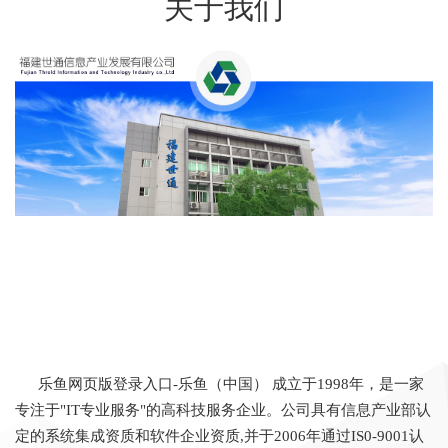
关于我们
乐鱼网页版登录入口-乐鱼（中国） 成立于1998年，是一家
专注于"IT专业服务"的高科技服务企业。公司具有信息产业部认
定的系统集成资质和软件企业资质,并于2006年通过IS0-9001认