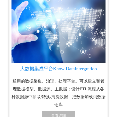
大数据集成平台Know DataIntergration
通用的数据采集、治理、处理平台。可以建立和管
理数据模型、数据源、主数据；设计ETL流程从各
种数据源中抽取/转换/清洗数据，把数据加载到数据
仓库
查看详细