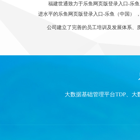
福建世通致力于乐鱼网页版登录入口-乐鱼（
进水平的乐鱼网页版登录入口-乐鱼（中国） 
公司建立了完善的员工培训及发展体系、质量监
大数据基础管理平台TDP、大数据集