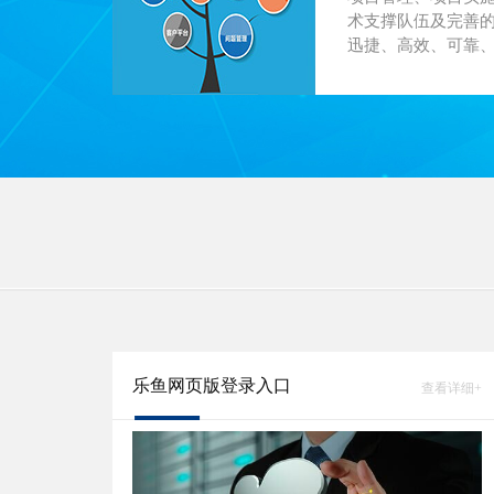
术支撑队伍及完善
迅捷、高效、可靠
乐鱼网页版登录入口
查看详细+