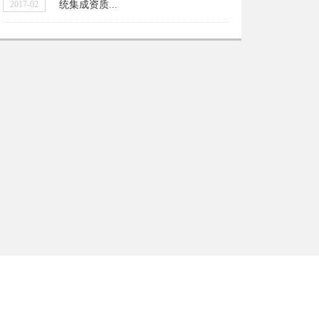
2017-02
统集成资质...