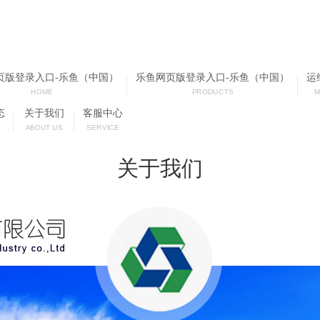
页版登录入口-乐鱼（中国）
乐鱼网页版登录入口-乐鱼（中国）
运
HOME
PRODUCTS
M
态
关于我们
客服中心
ABOUT US
SERVICE
关于我们