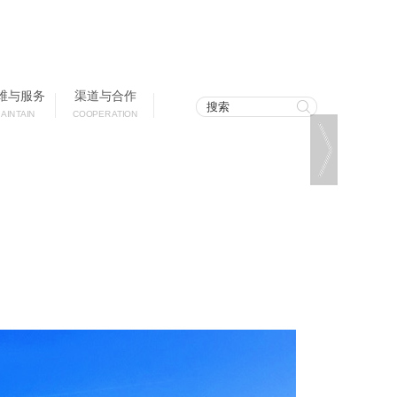
维与服务
渠道与合作
AINTAIN
COOPERATION