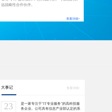
远战略性合作伙伴。
查看详细+
大事记
查看详细+
23
是一家专注于“IT专业服务”的高科技服
务企业。公司具有信息产业部认定的系